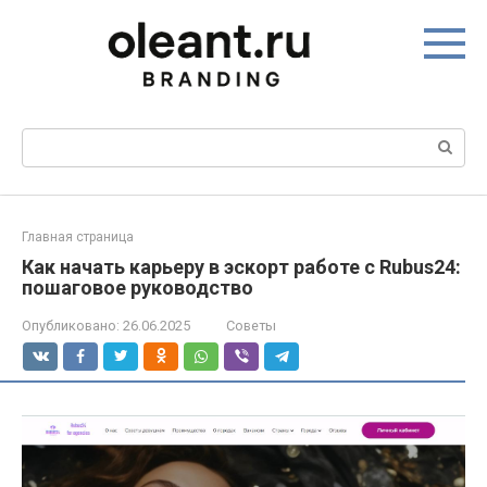
Перейти
к
контенту
Поиск:
Главная страница
Как начать карьеру в эскорт работе с Rubus24:
пошаговое руководство
Опубликовано:
26.06.2025
Советы