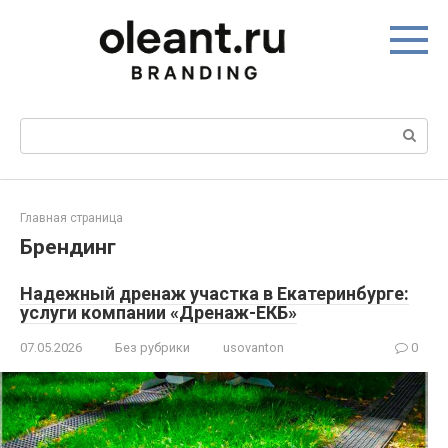
Перейти
к
контенту
Поиск:
Главная страница
Брендинг
Надежный дренаж участка в Екатеринбурге:
услуги компании «Дренаж-ЕКБ»
07.05.2026
Без рубрики
usovanton
0